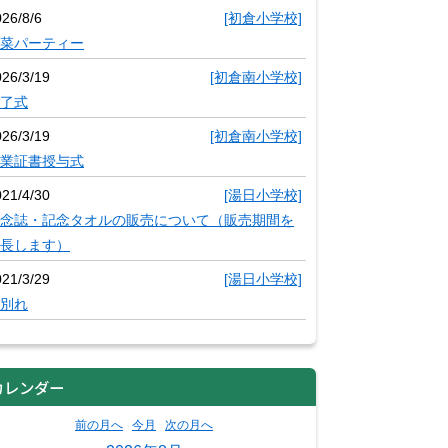
26/8/6
[初倉小学校]
菜パーティー
026/3/19
[初倉南小学校]
了式
026/3/19
[初倉南小学校]
業証書授与式
021/4/30
[湯日小学校]
念誌・記念タオルの販売について（販売期間を
長します）
021/3/29
[湯日小学校]
別れ
カレンダー
前の月へ
今月
次の月へ