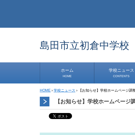
島田市立初倉中学校
ホーム
学校ニュース
HOME
CONTENTS
HOME
›
学校ニュース
›
【お知らせ】学校ホームページ調
学校から
安心・安全
1年生
2年生
3年生
事務・保健室から
児童会・部活から
研修
小中連携事業
その他
【お知らせ】学校ホームページ