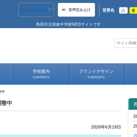
Select Language
▼
音声読み上げ
背景色
白
黄
島田市立初倉中学校WEBサイトです
学校案内
グランドデザイン
CONTENTS
CONTENTS
整中
学校長あいさつ
学校へのアクセス
調整中
2
2
2026年6月19日
2