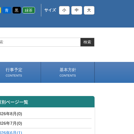
青
黒
緑茶
サイズ
小
中
大
行事予定
基本方針
CONTENTS
CONTENTS
いじめ防止基本方針
部活動基本方針（PDF）
（PDF）
月別ページ一覧
026年8月(0)
026年7月(0)
026年6月(1)