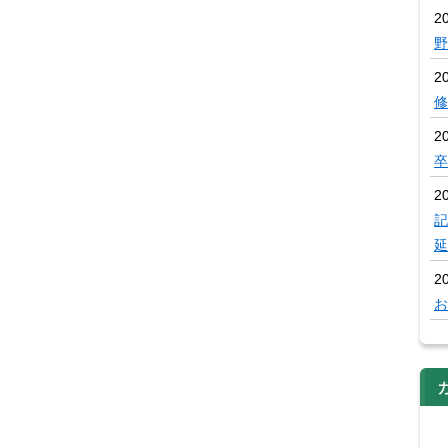
20
野
2
修
2
卒
2
記
延
2
お